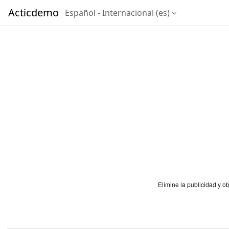
Salta al contenido principal
Acticdemo
Español - Internacional ‎(es)‎
Elimine la publicidad y 