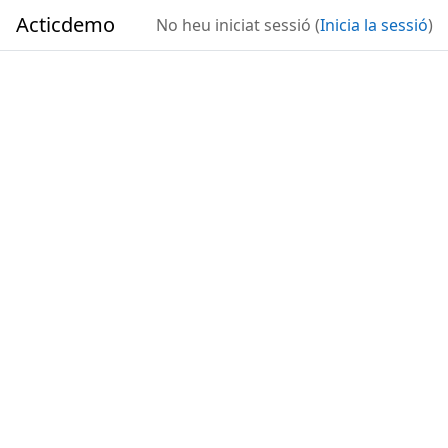
Ves al contingut principal
Acticdemo
No heu iniciat sessió (
Inicia la sessió
)