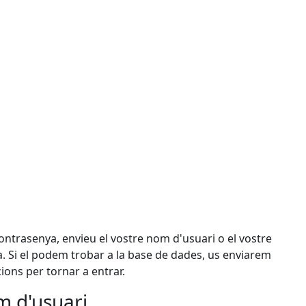
 contrasenya, envieu el vostre nom d'usuari o el vostre
a. Si el podem trobar a la base de dades, us enviarem
ons per tornar a entrar.
m d'usuari
d'usuari