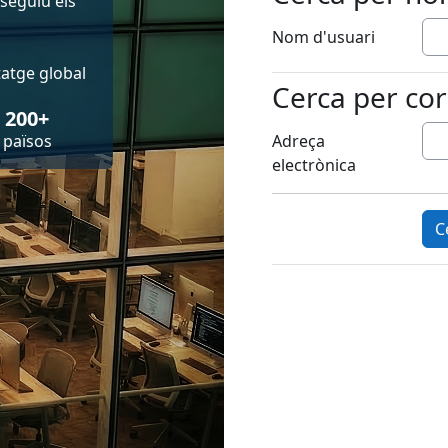
seguiu els
Nom d'usuari
atge global
Cerca per cor
Cerca per corre
200+
Adreça
països
electrònica