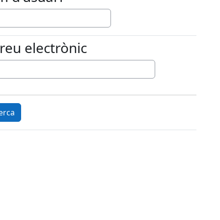
reu electrònic
u electrònic