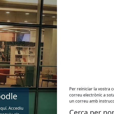
Per reiniciar la vostra
oodle
correu electrònic a sot
un correu amb instrucci
quí. Accediu
Cerca per no
Cerca per nom 