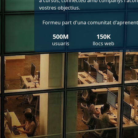
a cursos, connecteu amb companys i acon
vostres objectius.
Formeu part d'una comunitat d'aprenent
500M
150K
usuaris
llocs web