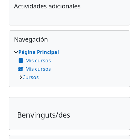
Bloques
Salta Actividades adicionales
Actividades adicionales
Salta Navegación
Navegación
Página Principal
Mis cursos
Mis cursos
Cursos
Bloques suplementarios
Benvinguts/des
Salta Calendario