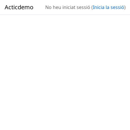
Ves al contingut principal
Acticdemo
No heu iniciat sessió (
Inicia la sessió
)