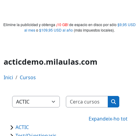
Elimine la publicidad y obtenga
¡10 GB!
de espacio en disco por sólo
$9,95 USD
al mes
o
$109,95 USD al año
(más impuestos locales).
acticdemo.milaulas.com
Inici
Cursos
Cerca curso
Categories de cursos
Cerca cur
Expandeix-ho tot
ACTIC
Test/Qüestionaris