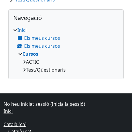
Blocs
Omet Navegació
Navegació
Inici
Els meus cursos
Els meus cursos
Cursos
ACTIC
Test/Qüestionaris
Blocs suplementaris
No heu iniciat sessió (
Inicia la sessió
)
Inici
Català ‎(ca)‎
Català ‎(ca)‎